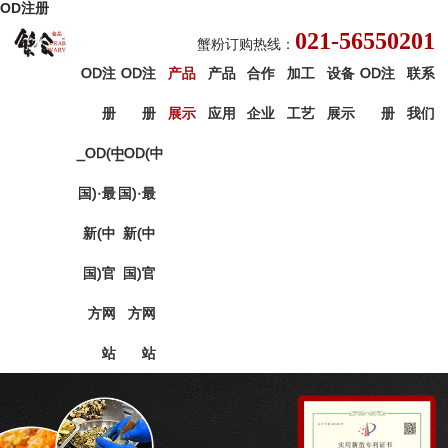
OD注册
021-56550201
蟹粉订购热线：
OD注
OD注
产品
产品
合作
加工
设备
OD注
联系
册
册
展示
应用
企业
工艺
展示
册
我们
_OD(中
_OD(中
国)·最
国)·最
新(中
新(中
国)官
国)官
方网
方网
站
站