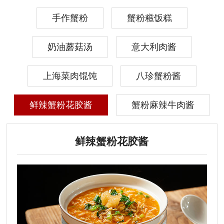
手作蟹粉
蟹粉糍饭糕
奶油蘑菇汤
意大利肉酱
上海菜肉馄饨
八珍蟹粉酱
鲜辣蟹粉花胶酱
蟹粉麻辣牛肉酱
鲜辣蟹粉花胶酱