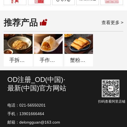
推荐产品
查看更多 >
手拆蟹粉
手作蟹黄酱
蟹粉鱼丝春卷
OD注册_OD(中国)·
最新(中国)官方网站
扫码查看阿里店铺
电话：021-56550201
手机：13901666464
邮箱：delongguan@163.com